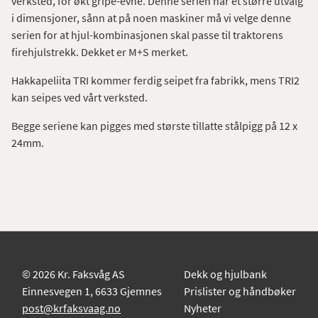
verksted, for økt gripe-evne. Denne serien har et større utvalg
i dimensjoner, sånn at på noen maskiner må vi velge denne
serien for at hjul-kombinasjonen skal passe til traktorens
firehjulstrekk. Dekket er M+S merket.
Hakkapeliita TRI kommer ferdig seipet fra fabrikk, mens TRI2
kan seipes ved vårt verksted.
Begge seriene kan pigges med største tillatte stålpigg på 12 x
24mm.
©
2026 Kr. Faksvåg AS
Dekk og hjulbank
Einnesvegen 1, 6633 Gjemnes
Prislister og håndbøker
post@krfaksvaag.no
Nyheter