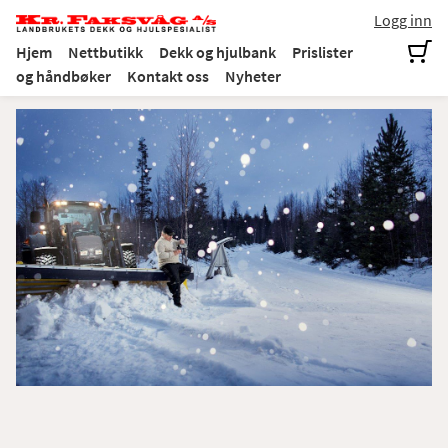
Logg inn
Hjem
Nettbutikk
Dekk og hjulbank
Prislister
og håndbøker
Kontakt oss
Nyheter