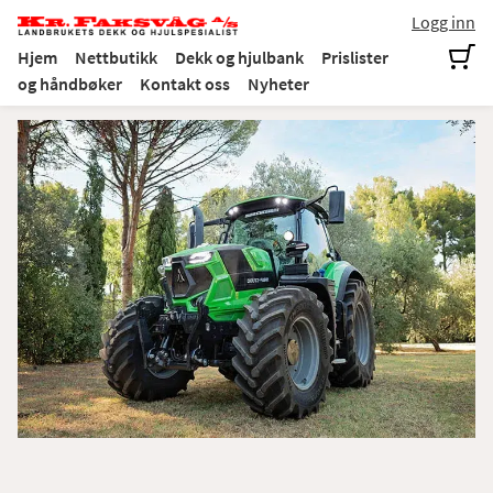
Logg inn
Hjem
Nettbutikk
Dekk og hjulbank
Prislister
og håndbøker
Kontakt oss
Nyheter