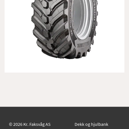
©
2026 Kr. Faksvåg AS
Dekk og hjulbank